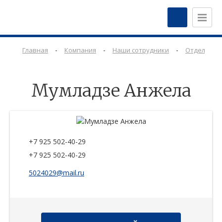
-
-
-
Главная
Компания
Наши сотрудники
Отдел про
Мумладзе Анжела
+7 925 502-40-29
+7 925 502-40-29
5024029@mail.ru